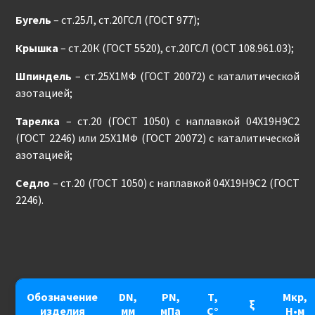
Бугель
– ст.25Л, ст.20ГСЛ (ГОСТ 977);
Крышка
– ст.20К (ГОСТ 5520), ст.20ГСЛ (ОСТ 108.961.03);
Шпиндель
– ст.25Х1МФ (ГОСТ 20072) с каталитической
азотацией;
Тарелка
– ст.20 (ГОСТ 1050) с наплавкой 04Х19Н9С2
(ГОСТ 2246) или 25Х1МФ (ГОСТ 20072) с каталитической
азотацией;
Седло
– ст.20 (ГОСТ 1050) с наплавкой 04Х19Н9С2 (ГОСТ
2246).
Обозначение
DN,
PN,
Т,
Мкр,
ξ
изделия
мм
мПа
С°
Н•м