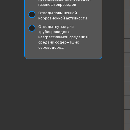
газонефтепроводов
Отводы повышенной
коррозионной активности
Отводы гнутые для
трубопроводов с
неагрессивными средами и
средами содержащих
сероводород