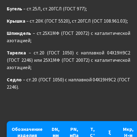
Бугель
– ст.25Л, ст.20ГСЛ (ГОСТ 977);
Крышка
– ст.20К (ГОСТ 5520), ст.20ГСЛ (ОСТ 108.961.03);
Шпиндель
– ст.25Х1МФ (ГОСТ 20072) с каталитической
азотацией;
Тарелка
– ст.20 (ГОСТ 1050) с наплавкой 04Х19Н9С2
(ГОСТ 2246) или 25Х1МФ (ГОСТ 20072) с каталитической
азотацией;
Седло
– ст.20 (ГОСТ 1050) с наплавкой 04Х19Н9С2 (ГОСТ
2246).
Обозначение
DN,
PN,
Т,
Мкр,
ξ
изделия
мм
мПа
С°
Н•м