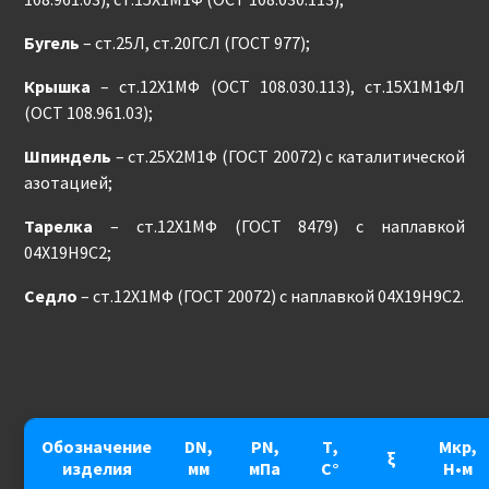
Бугель
– ст.25Л, ст.20ГСЛ (ГОСТ 977);
Крышка
– ст.12Х1МФ (ОСТ 108.030.113), ст.15Х1М1ФЛ
(ОСТ 108.961.03);
Шпиндель
– ст.25Х2М1Ф (ГОСТ 20072) с каталитической
азотацией;
Тарелка
– ст.12Х1МФ (ГОСТ 8479) с наплавкой
04Х19Н9С2;
Седло
– ст.12Х1МФ (ГОСТ 20072) с наплавкой 04Х19Н9С2.
Обозначение
DN,
PN,
Т,
Мкр,
ξ
изделия
мм
мПа
С°
Н•м