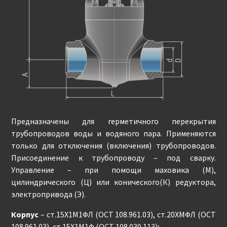
Предназначены для герметичного перекрытия
трубопроводов воды и водяного пара. Применяются
только для отключения (включения) трубопроводов.
Присоединение к трубопроводу – под сварку.
Управление – при помощи маховика (М),
цилиндрического (Ц) или конического(К) редуктора,
электропривода (Э).
Корпус
– ст.15Х1М1ФЛ (ОСТ 108.961.03), ст.20ХМФЛ (ОСТ
108.961.03), ст.15Х1М1Ф (ОСТ 108.030.113);