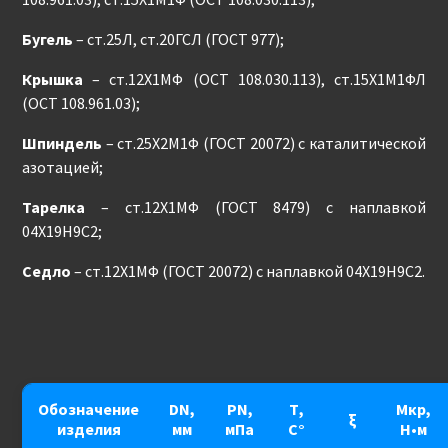
Бугель
– ст.25Л, ст.20ГСЛ (ГОСТ 977);
Крышка
– ст.12Х1МФ (ОСТ 108.030.113), ст.15Х1М1ФЛ
(ОСТ 108.961.03);
Шпиндель
– ст.25Х2М1Ф (ГОСТ 20072) с каталитической
азотацией;
Тарелка
– ст.12Х1МФ (ГОСТ 8479) с наплавкой
04Х19Н9С2;
Седло
– ст.12Х1МФ (ГОСТ 20072) с наплавкой 04Х19Н9С2.
Обозначение
DN,
PN,
Т,
Мкр,
ξ
изделия
мм
мПа
С°
Н•м