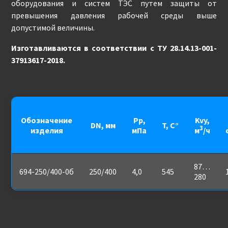
оборудования и систем ТЭС путем защиты от
превышения давления рабочей среды выше
допустимой величины.
Изготавливаются в соответствии с ТУ 28.14.13-001-
37913617-2018.
Обозначение
Pp,
Kvy,
DN, мм
T, С°
3
изделия
мПа
м
/ч
87…
694-250/400-0б
250/400
4,0
545
280