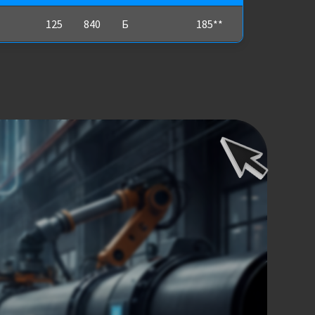
125
840
Б
185**