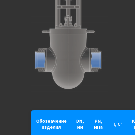
Обозначение
DN,
PN,
K
T, С°
изделия
мм
мПа