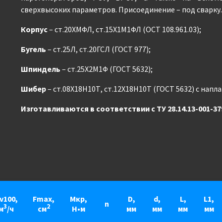
сверхвысоких параметров. Присоединение – под сварку.
Корпус
– ст.20ХМФЛ, ст.15Х1М1ФЛ (ОСТ 108.961.03);
Бугель
– ст.25Л, ст.20ГСЛ (ГОСТ 977);
Шпиндель
– ст.25Х2М1Ф (ГОСТ 5632);
Шибер
– ст.08Х18Н10Т, ст.12Х18Н10Т (ГОСТ 5632) с напл
Изготавливаются в соответствии с ТУ 28.14.13-001-37
v100,
Fmax,
Мкр,
D,
d,
L,
L1,
n
3
2
м
/ч
см
Н•м
мм
мм
мм
мм