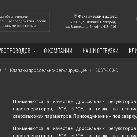
Фактический адрес:
года обеспечиваем
енные предприятия России
603 105, г. Нижний Новгород,
надежными решениями
ул. Ванеева, д. 34 офис 413−416
РУБОПРОВОДОВ
О КОМПАНИИ
НАШИ ОТГРУЗКИ
КЛ
а
Клапаны дроссельно-регулирующие
1087-100-Э
/
/
Применяются в качестве дроссельных регуляторо
парогенераторов, РОУ, БРОУ, а также на вспом
сверхвысоких параметров. Присоединение – под сварку.
Применяются в качестве дроссельных регуляторо
парогенераторов, РОУ, БРОУ, а также на вспом