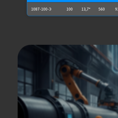
1087-100-Э
100
13,7*
560
9