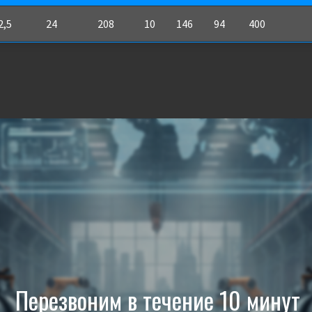
2,5
24
208
10
146
94
400
Перезвоним в течение 10 минут