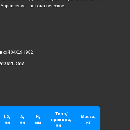
 Управление – автоматическое.
авкой 04Х19Н9С2.
913617-2018.
Тип э/
L2,
A,
H,
Масса,
привода,
мм
мм
мм
кг
мм
***