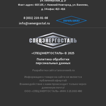
ул. Пионерская, д.1г
Факт.адрес: 603 105, г. Нижний Новгород, ул. Ванеева,
д. 34 офис 413−416
8 (831) 210-01-08
info@senergostal.ru
«СПЕЦЭНЕРГОСТАЛЬ» © 2025
Политика обработки
персональных данных
Разработка сайтa
tarasovweb.ru
Информация о товаре на сайте не является
публичной офертой
Взаимодействие с нами происходит только через
доменную почту!
ООО «СПЕЦЭНЕРГОСТАЛЬ» ИНН: 5 252 033 490