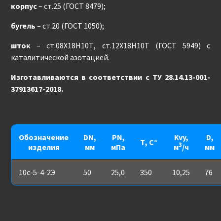
корпус
– ст.25 (ГОСТ 8479);
бугель
– ст.20 (ГОСТ 1050);
шток
– ст.08Х18Н10Т, ст.12Х18Н10Т (ГОСТ 5949) с
каталитической азотацией.
Изготавливаются в соответствии с ТУ 28.14.13-001-
37913617-2018.
Обозначение
DN,
PN,
Kvy,
D,
Т, С°
3
изделия
мм
мПа
м
/ч
мм
10с-5-4-2Э
50
25,0
350
10,25
76