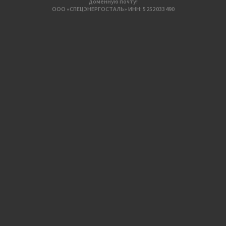
доменную почту!
ООО «СПЕЦЭНЕРГОСТАЛЬ» ИНН: 5 252 033 490