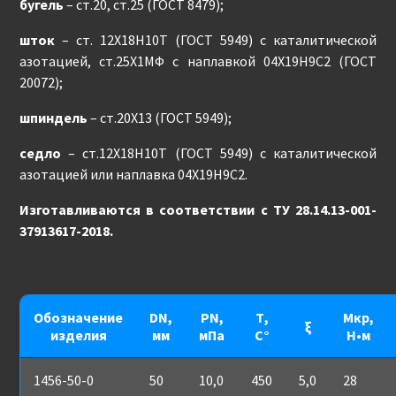
бугель
– ст.20, ст.25 (ГОСТ 8479);
шток
– ст. 12Х18Н10Т (ГОСТ 5949) с каталитической
азотацией, ст.25Х1МФ с наплавкой 04Х19Н9С2 (ГОСТ
20072);
шпиндель
– ст.20Х13 (ГОСТ 5949);
седло
– ст.12Х18Н10Т (ГОСТ 5949) с каталитической
азотацией или наплавка 04Х19Н9С2.
Изготавливаются в соответствии с ТУ 28.14.13-001-
37913617-2018.
Обозначение
DN,
PN,
Т,
Мкр,
ξ
изделия
мм
мПа
С°
Н•м
1456-50-0
50
10,0
450
5,0
28