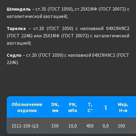
Шпиндель
– ст.35 (ГОСТ 1050), ст.25Х1МФ (ГОСТ 20072) с
каталитической азотацией;
Тарелка
– ст.20 (ГОСТ 1050) с наплавкой 04Х19Н9С2
(ГОСТ 2246) или 25Х1МФ (ГОСТ 20072) с каталитической
азотацией;
Седло
– ст.20 (ГОСТ 1050) с наплавкой 04Х19Н9С2 (ГОСТ
2246).
Обозначение
DN,
PN,
Т,
Мкр,
ξ
изделия
мм
мПа
С°
Н•м
1511-150-ЦЗ
150
10,0
450
0,9
100