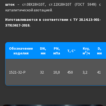
шток
– ст.08Х18Н10Т, ст.12Х18Н10Т (ГОСТ 5949) с
каталитической азотацией.
Изготавливаются в соответствии с ТУ 28.14.13-001-
37913617-2018.
Обозначение
DN,
PN,
Kvy,
D,
Т, С°
3
изделия
мм
мПа
м
/ч
мм
1521-32-Р
32
10,0
450
3,2
41