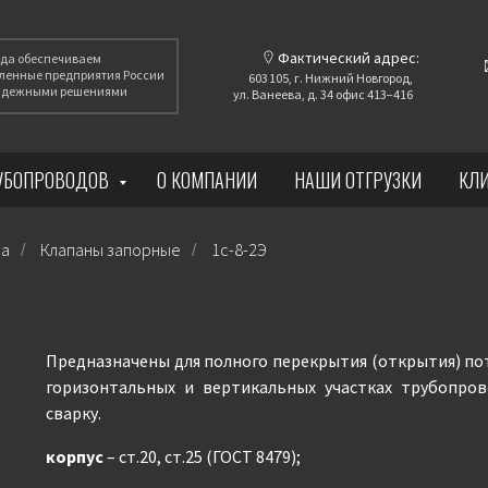
Фактический адрес:
года обеспечиваем
енные предприятия России
603 105, г. Нижний Новгород,
надежными решениями
ул. Ванеева, д. 34 офис 413−416
РУБОПРОВОДОВ
О КОМПАНИИ
НАШИ ОТГРУЗКИ
КЛ
ра
Клапаны запорные
1с-8-2Э
/
/
Предназначены для полного перекрытия (открытия) пот
горизонтальных и вертикальных участках трубопров
сварку.
корпус
– ст.20, ст.25 (ГОСТ 8479);