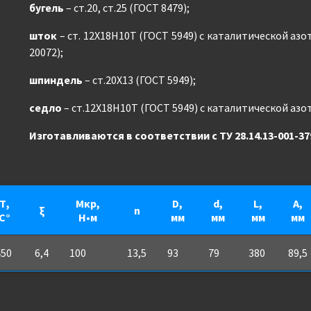
бугель
– ст.20, ст.25 (ГОСТ 8479);
шток
– ст. 12Х18Н10Т (ГОСТ 5949) с каталитической аз
20072);
шпиндель
– ст.20Х13 (ГОСТ 5949);
седло
– ст.12Х18Н10Т (ГОСТ 5949) с каталитической азо
Изготавливаются в соответствии с ТУ 28.14.13-001-37
Т,
Мкр,
D,
d,
L,
A,
ξ
n
С°
Н•м
мм
мм
мм
мм
450
6,4
100
13,5
93
79
380
89,5