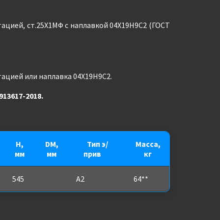
отацией, ст.25Х1МФ с наплавкой 04Х19Н9С2 (ГОСТ
тацией или наплавка 04Х19Н9С2.
913617-2018.
H,
DM,
Тип э/
Масса,
мм
мм
прив
***
кг
545
А2
64**