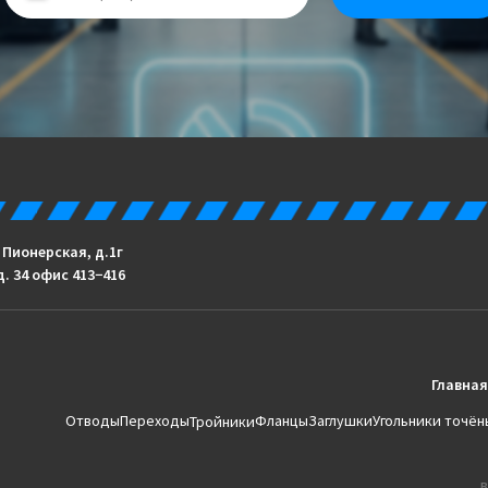
. Пионерская, д.1г
д. 34 офис 413−416
Главная
Отводы
Переходы
Фланцы
Заглушки
Угольники точён
Тройники
В