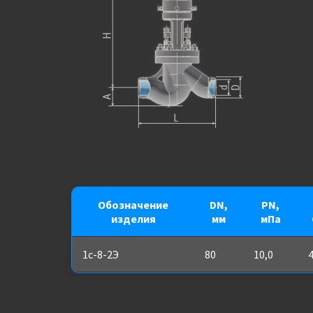
Обозначение
DN,
PN,
изделия
мм
мПа
1с-8-2Э
80
10,0