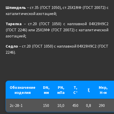
Шпиндель
– ст.35 (ГОСТ 1050), ст.25Х1МФ (ГОСТ 20072) с
каталитической азотацией;
Тарелка
– ст.20 (ГОСТ 1050) с наплавкой 04Х19Н9С2
(ГОСТ 2246) или 25Х1МФ (ГОСТ 20072) с каталитической
азотацией;
Седло
– ст.20 (ГОСТ 1050) с наплавкой 04Х19Н9С2 (ГОСТ
2246).
Обозначение
DN,
PN,
Т,
Мкр,
ξ
изделия
мм
мПа
С°
Н•м
2с-28-1
150
10,0
450
0,8
290