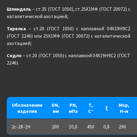
Шпиндель
– ст.35 (ГОСТ 1050), ст.25Х1МФ (ГОСТ 20072) с
каталитической азотацией;
Тарелка
– ст.20 (ГОСТ 1050) с наплавкой 04Х19Н9С2
(ГОСТ 2246) или 25Х1МФ (ГОСТ 20072) с каталитической
азотацией;
Седло
– ст.20 (ГОСТ 1050) с наплавкой 04Х19Н9С2 (ГОСТ
2246).
Обозначение
DN,
PN,
Т,
Мкр,
ξ
изделия
мм
мПа
С°
Н•м
2с-28-2Н
200
10,0
450
0,8
290