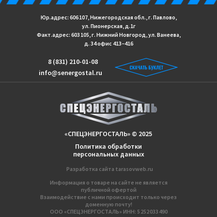
Юр.адрес: 606 107, Нижегородская обл., г. Павлово,
ул. Пионерская, д.1г
Факт.адрес: 603 105, г. Нижний Новгород, ул. Ванеева,
д. 34 офис 413−416
8 (831) 210-01-08
info@senergostal.ru
«СПЕЦЭНЕРГОСТАЛЬ» © 2025
Политика обработки
персональных данных
Разработка сайтa
tarasovweb.ru
Информация о товаре на сайте не является
публичной офертой
Взаимодействие с нами происходит только через
доменную почту!
ООО «СПЕЦЭНЕРГОСТАЛЬ» ИНН: 5 252 033 490