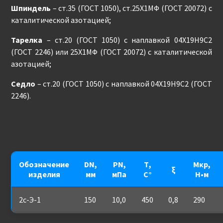
Шпиндель
– ст.35 (ГОСТ 1050), ст.25Х1МФ (ГОСТ 20072) с
каталитической азотацией;
Тарелка
– ст.20 (ГОСТ 1050) с наплавкой 04Х19Н9С2
(ГОСТ 2246) или 25Х1МФ (ГОСТ 20072) с каталитической
азотацией;
Седло
– ст.20 (ГОСТ 1050) с наплавкой 04Х19Н9С2 (ГОСТ
2246).
Обозначение
DN,
PN,
Т,
Мкр,
ξ
изделия
мм
мПа
С°
Н•м
2с-Э-1
150
10,0
450
0,8
290