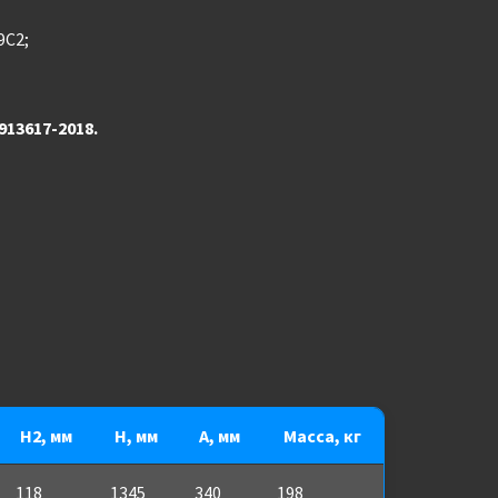
9С2;
913617-2018.
H2, мм
H, мм
A, мм
Масса, кг
118
1345
340
198