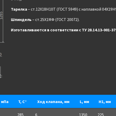
Тарелка
– ст.12Х18Н10Т (ГОСТ 5949) с наплавкой 04Х19Н
Шпиндель
– ст.25Х1МФ (ГОСТ 20072).
Изготавливаются в соответствии с ТУ 28.14.13-001-37
, мПа
T, С°
Ход клапана, мм
L, мм
H1, мм
285
6
1350
225