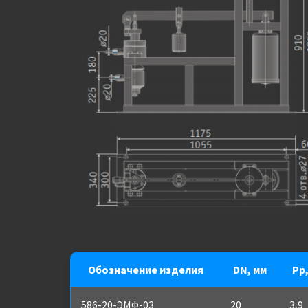
Обозначение изделия
DN, мм
Pp
586-20-ЭМФ-03
20
3,9