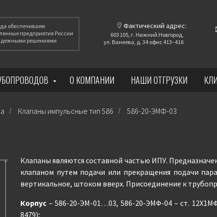
Фактический адрес:
года обеспечиваем
енные предприятия России
603 105, г. Нижний Новгород,
надежными решениями
ул. Ванеева, д. 34 офис 413−416
РУБОПРОВОДОВ
О КОМПАНИИ
НАШИ ОТГРУЗКИ
КЛ
ра
Клапаны импульсные тип 586
586-20-ЭМФ-03
/
/
Клапаны являются составной частью ИПУ. Предназначе
клапаном путем подачи или прекращения подачи пара
вертикальное, штоком вверх. Присоединение к трубопр
Корпус
– 586-20-ЭМ-01…03, 586-20-ЭМФ-04 – ст. 12Х1МФ 
8479);