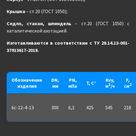
Крышка
– ст.20 (ГОСТ 1050);
Седло, стакан, шпиндель
– ст.20 (ГОСТ 1050) с
каталитической азотацией.
Изготавливаются в соответствии с ТУ 28.14.13-001-
37913617-2018.
Обозначение
DN,
PN,
Kvy,
F,
T, С°
3
2
изделия
мм
мПа
м
/ч
см
6с-12-4-1Э
300
6,3
425
545
218