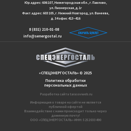
Юр.адрес: 606 107, Нижегородская обл., г. Павлово,
ул. Пионерская, д.1г
Факт.адрес: 603 105, г. Нижний Новгород, ул. Ванеева,
д. 34 офис 413−416
8 (831) 210-01-08
info@senergostal.ru
«СПЕЦЭНЕРГОСТАЛЬ» © 2025
Политика обработки
персональных данных
Разработка сайтa
tarasovweb.ru
Информация о товаре на сайте не является
публичной офертой
Взаимодействие с нами происходит только через
доменную почту!
ООО «СПЕЦЭНЕРГОСТАЛЬ» ИНН: 5 252 033 490