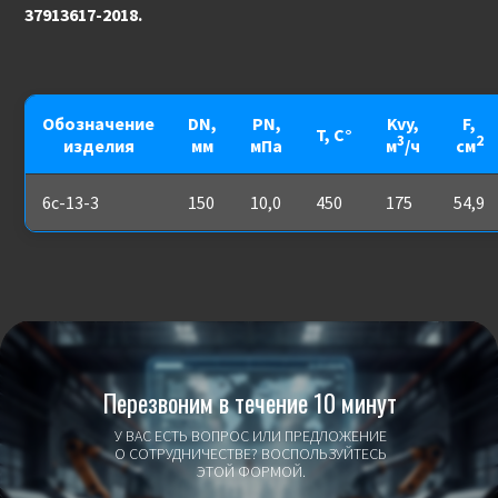
37913617-2018.
Обозначение
DN,
PN,
Kvy,
F,
T, С°
3
2
изделия
мм
мПа
м
/ч
см
6с-13-3
150
10,0
450
175
54,9
Перезвоним в течение 10 минут
У ВАС ЕСТЬ ВОПРОС ИЛИ ПРЕДЛОЖЕНИЕ
О СОТРУДНИЧЕСТВЕ? ВОСПОЛЬЗУЙТЕСЬ
ЭТОЙ ФОРМОЙ.