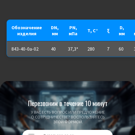
Обозначение
DN,
PN,
D,
Т, С°
ξ
изделия
мм
мПа
мм
843-40-0а-02
40
37,3*
280
7
60
Перезвоним в течение 10 минут
У ВАС ЕСТЬ ВОПРОС ИЛИ ПРЕДЛОЖЕНИЕ
О СОТРУДНИЧЕСТВЕ? ВОСПОЛЬЗУЙТЕСЬ
ЭТОЙ ФОРМОЙ.