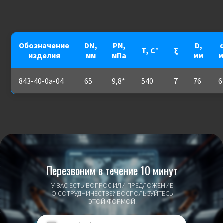
Обозначение
DN,
PN,
D,
Т, С°
ξ
изделия
мм
мПа
мм
843-40-0а-04
65
9,8*
540
7
76
6
Перезвоним в течение 10 минут
У ВАС ЕСТЬ ВОПРОС ИЛИ ПРЕДЛОЖЕНИЕ
О СОТРУДНИЧЕСТВЕ? ВОСПОЛЬЗУЙТЕСЬ
ЭТОЙ ФОРМОЙ.