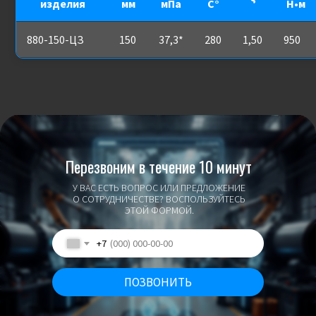
изделия
мм
мПа
С°
Н•м
880-150-ЦЗ
150
37,3*
280
1,50
950
Перезвоним в течение 10 минут
У ВАС ЕСТЬ ВОПРОС ИЛИ ПРЕДЛОЖЕНИЕ
О СОТРУДНИЧЕСТВЕ? ВОСПОЛЬЗУЙТЕСЬ
ЭТОЙ ФОРМОЙ.
+7
ПОЗВОНИТЬ