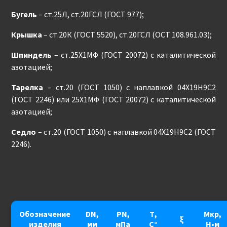
Бугель
– ст.25Л, ст.20ГСЛ (ГОСТ 977);
Крышка
– ст.20К (ГОСТ 5520), ст.20ГСЛ (ОСТ 108.961.03);
Шпиндель
– ст.25Х1МФ (ГОСТ 20072) с каталитической
азотацией;
Тарелка
– ст.20 (ГОСТ 1050) с наплавкой 04Х19Н9С2
(ГОСТ 2246) или 25Х1МФ (ГОСТ 20072) с каталитической
азотацией;
Седло
– ст.20 (ГОСТ 1050) с наплавкой 04Х19Н9С2 (ГОСТ
2246).
Обозначение
DN,
PN,
Т,
Мкр,
ξ
изделия
мм
мПа
С°
Н•м