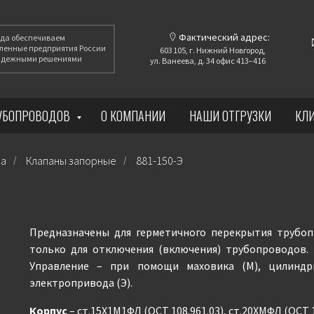
Фактический адрес:
года обеспечиваем
енные предприятия России
603 105, г. Нижний Новгород,
надежными решениями
ул. Ванеева, д. 34 офис 413−416
РУБОПРОВОДОВ
О КОМПАНИИ
НАШИ ОТГРУЗКИ
КЛ
ра
Клапаны запорные
881-150-Э
/
/
Предназначены для герметичного перекрытия трубоп
только для отключения (включения) трубопроводов. 
Управление – при помощи маховика (М), цилиндри
электропривода (Э).
Корпус
– ст.15Х1М1ФЛ (ОСТ 108.961.03), ст.20ХМФЛ (ОСТ 1