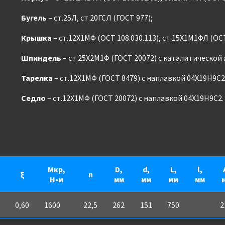
Бугель
– ст.25Л, ст.20ГСЛ (ГОСТ 977);
Крышка
– ст.12Х1МФ (ОСТ 108.030.113), ст.15Х1М1ФЛ (ОСТ
Шпиндель
– ст.25Х2М1Ф (ГОСТ 20072) с каталитической
Тарелка
– ст.12Х1МФ (ГОСТ 8479) с наплавкой 04Х19Н9С2
Седло
– ст.12Х1МФ (ГОСТ 20072) с наплавкой 04Х19Н9С2.
Мкр,
D,
d,
L,
l,
ξ
n
Н•м
мм
мм
мм
мм
0,60
1600
22,5
262
151
750
2