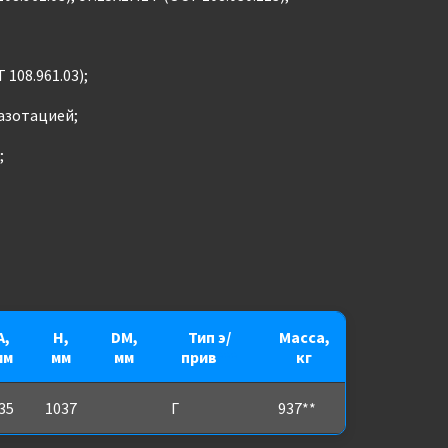
 108.961.03);
 азотацией;
;
A,
H,
DM,
Тип э/
Масса,
мм
мм
мм
прив
***
кг
35
1037
Г
937**