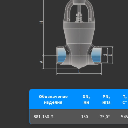
Обозначение
DN,
PN,
Т,
изделия
мм
мПа
С°
881-150-Э
150
25,0*
545