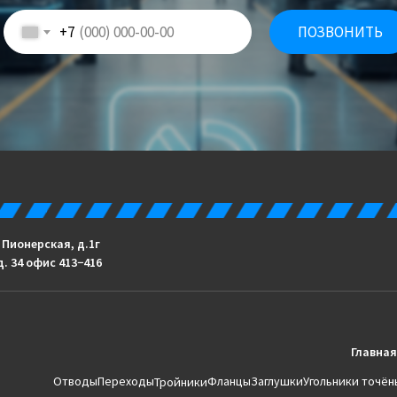
+7
ПОЗВОНИТЬ
. Пионерская, д.1г
д. 34 офис 413−416
Главная
Отводы
Переходы
Фланцы
Заглушки
Угольники точён
Тройники