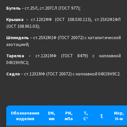
Бугель
– ст.25Л, ст.20ГСЛ (ГОСТ 977);
Крышка
– ст.12Х1МФ (ОСТ 108.030.113), ст.15Х1М1ФЛ
(ОСТ 108.961.03);
Шпиндель
– ст.25Х2М1Ф (ГОСТ 20072) с каталитической
азотацией;
Тарелка
– ст.12Х1МФ (ГОСТ 8479) с наплавкой
04Х19Н9С2;
Седло
– ст.12Х1МФ (ГОСТ 20072) с наплавкой 04Х19Н9С2.
Обозначение
DN,
PN,
Т,
Мкр,
ξ
изделия
мм
мПа
С°
Н•м