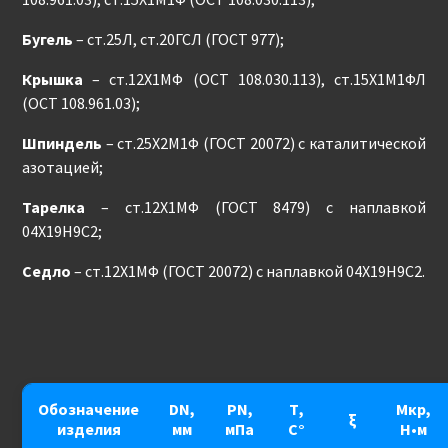
Бугель
– ст.25Л, ст.20ГСЛ (ГОСТ 977);
Крышка
– ст.12Х1МФ (ОСТ 108.030.113), ст.15Х1М1ФЛ
(ОСТ 108.961.03);
Шпиндель
– ст.25Х2М1Ф (ГОСТ 20072) с каталитической
азотацией;
Тарелка
– ст.12Х1МФ (ГОСТ 8479) с наплавкой
04Х19Н9С2;
Седло
– ст.12Х1МФ (ГОСТ 20072) с наплавкой 04Х19Н9С2.
Обозначение
DN,
PN,
Т,
Мкр,
ξ
изделия
мм
мПа
С°
Н•м