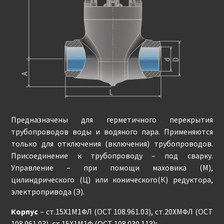
Предназначены для герметичного перекрытия
трубопроводов воды и водяного пара. Применяются
только для отключения (включения) трубопроводов.
Присоединение к трубопроводу – под сварку.
Управление – при помощи маховика (М),
цилиндрического (Ц) или конического(К) редуктора,
электропривода (Э).
Корпус
– ст.15Х1М1ФЛ (ОСТ 108.961.03), ст.20ХМФЛ (ОСТ
108.961.03), ст.15Х1М1Ф (ОСТ 108.030.113);