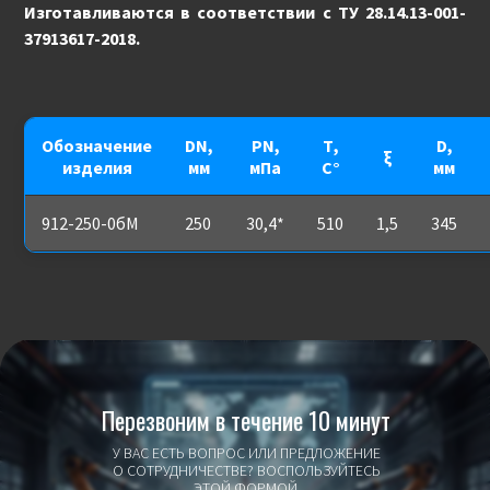
Изготавливаются в соответствии с ТУ 28.14.13-001-
37913617-2018.
Обозначение
DN,
PN,
Т,
D,
ξ
изделия
мм
мПа
С°
мм
912-250-0бМ
250
30,4*
510
1,5
345
Перезвоним в течение 10 минут
У ВАС ЕСТЬ ВОПРОС ИЛИ ПРЕДЛОЖЕНИЕ
О СОТРУДНИЧЕСТВЕ? ВОСПОЛЬЗУЙТЕСЬ
ЭТОЙ ФОРМОЙ.