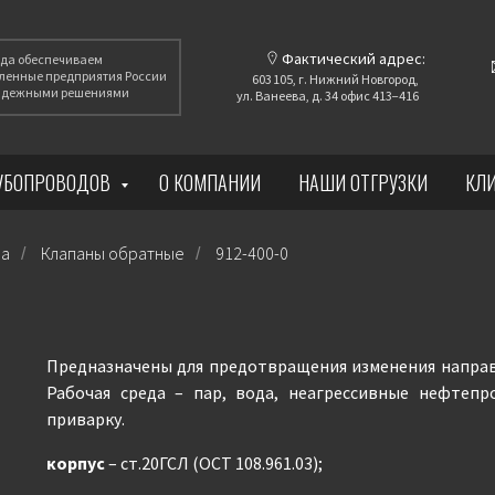
Фактический адрес:
года обеспечиваем
енные предприятия России
603 105, г. Нижний Новгород,
надежными решениями
ул. Ванеева, д. 34 офис 413−416
РУБОПРОВОДОВ
О КОМПАНИИ
НАШИ ОТГРУЗКИ
КЛ
ра
Клапаны обратные
912-400-0
/
/
Предназначены для предотвращения изменения направ
Рабочая среда – пар, вода, неагрессивные нефтепр
приварку.
корпус
– ст.20ГСЛ (ОСТ 108.961.03);