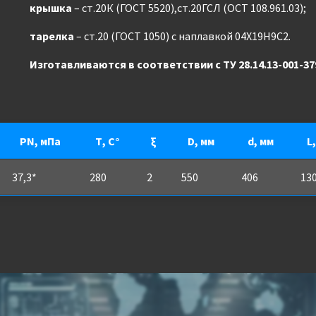
крышка
– ст.20К (ГОСТ 5520),ст.20ГСЛ (ОСТ 108.961.03);
тарелка
– ст.20 (ГОСТ 1050) с наплавкой 04Х19Н9С2.
Изготавливаются в соответствии с ТУ 28.14.13-001-37
PN, мПа
Т, С°
ξ
D, мм
d, мм
L
37,3*
280
2
550
406
13