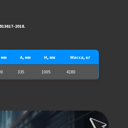
913617-2018.
, мм
A, мм
H, мм
Масса, кг
00
335
1005
4180