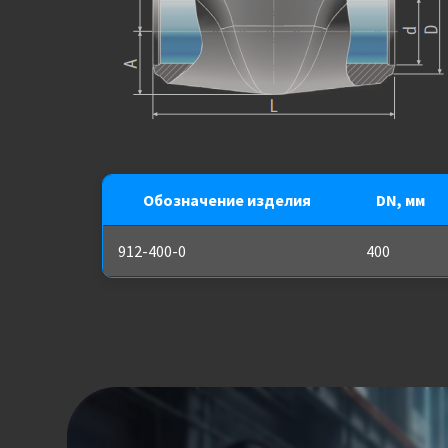
Обозначение изделия
DN, мм
912-400-0
400