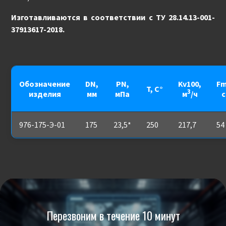
Изготавливаются в соответствии с ТУ 28.14.13-001-
37913617-2018.
Обозначение
DN,
PN,
Kv100,
Fm
T, С°
3
изделия
мм
мПа
м
/ч
с
976-175-Э-01
175
23,5*
250
217,7
54
Перезвоним в течение 10 минут