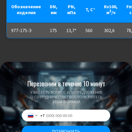
Обозначение
DN,
PN,
Kv100,
Fm
T, С°
3
изделия
мм
мПа
м
/ч
с
977-175-Э
175
13,7*
560
302,6
78
Перезвоним в течение 10 минут
У ВАС ЕСТЬ ВОПРОС ИЛИ ПРЕДЛОЖЕНИЕ
О СОТРУДНИЧЕСТВЕ? ВОСПОЛЬЗУЙТЕСЬ
ЭТОЙ ФОРМОЙ.
+7
ПОЗВОНИТЬ