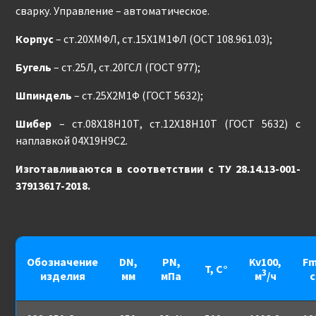
сварку. Управление – автоматическое.
Корпус
– ст.20ХМФЛ, ст.15Х1М1ФЛ (ОСТ 108.961.03);
Бугель
– ст.25Л, ст.20ГСЛ (ГОСТ 977);
Шпиндель
– ст.25Х2М1Ф (ГОСТ 5632);
Шибер
– ст.08Х18Н10Т, ст.12Х18Н10Т (ГОСТ 5632) с
наплавкой 04Х19Н9С2.
Изготавливаются в соответствии с ТУ 28.14.13-001-
37913617-2018.
Обозначение
DN,
PN,
Kv100,
Fm
T, С°
3
изделия
мм
мПа
м
/ч
с