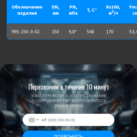
Обозначение
DN,
PN,
Kv100,
Fm
T, С°
3
изделия
мм
мПа
м
/ч
с
995-150-Э-02
150
9,8*
540
170
53,
Перезвоним в течение 10 минут
У ВАС ЕСТЬ ВОПРОС ИЛИ ПРЕДЛОЖЕНИЕ
О СОТРУДНИЧЕСТВЕ? ВОСПОЛЬЗУЙТЕСЬ
ЭТОЙ ФОРМОЙ.
+7
ПОЗВОНИТЬ