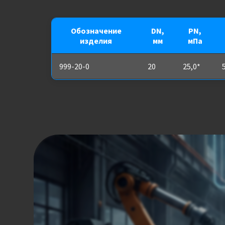
Обозначение
DN,
PN,
изделия
мм
мПа
999-20-0
20
25,0*