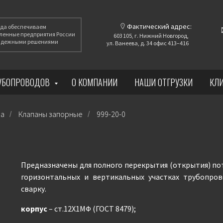
Фактический адрес:
года обеспечиваем
енные предприятия России
603 105, г. Нижний Новгород,
надежными решениями
ул. Ванеева, д. 34 офис 413−416
РУБОПРОВОДОВ
О КОМПАНИИ
НАШИ ОТГРУЗКИ
КЛ
ра
Клапаны запорные
999-20-0
/
/
Предназначены для полного перекрытия (открытия) пот
горизонтальных и вертикальных участках трубопров
сварку.
корпус
– ст.12Х1МФ (ГОСТ 8479);