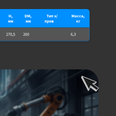
H,
DM,
Тип э/
Масса,
мм
мм
прив
***
кг
270,5
260
6,3