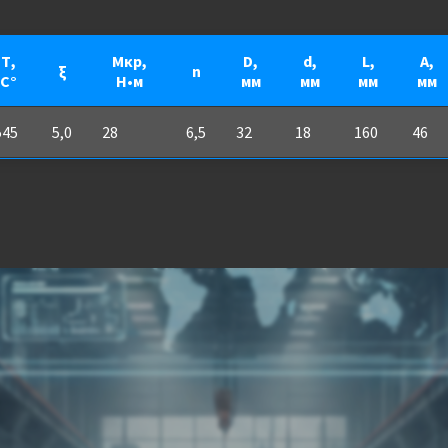
Т,
Мкр,
D,
d,
L,
A,
ξ
n
С°
Н•м
мм
мм
мм
мм
545
5,0
28
6,5
32
18
160
46