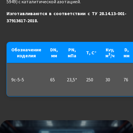
5949) с каталитической азотацией.
Изготавливаются в соответствии с ТУ 28.14.13-001-
37913617-2018.
Обозначение
DN,
PN,
Kvy,
D,
Т, С°
3
изделия
мм
мПа
м
/ч
мм
9с-5-5
65
23,5*
250
30
76