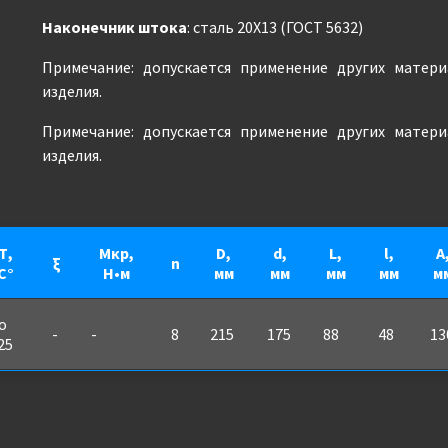
Наконечник штока
: сталь 20Х13 (ГОСТ 5632)
Примечание: допускается применение других матер
изделия.
Примечание: допускается применение других матер
изделия.
Т,
Мкр,
D,
d,
L,
l,
A
ξ
n
С°
Н•м
мм
мм
мм
мм
м
о
-
-
8
215
175
88
48
13
25