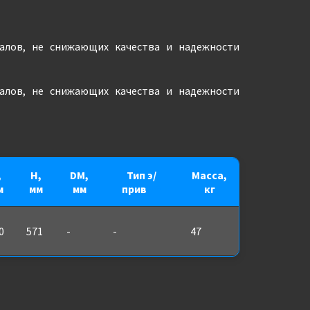
иалов, не снижающих качества и надежности
иалов, не снижающих качества и надежности
,
H,
DM,
Тип э/
Масса,
м
мм
мм
прив
***
кг
0
571
-
-
47