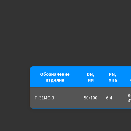
Обозначение
DN,
PN,
изделия
мм
мПа
д
Т-31МС-3
50/100
6,4
4