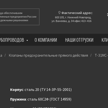
Фактический адрес:
года обеспечиваем
енные предприятия России
603 105, г. Нижний Новгород,
надежными решениями
ул. Ванеева, д. 34 офис 413−416
РУБОПРОВОДОВ
О КОМПАНИИ
НАШИ ОТГРУЗКИ
КЛ
ра
Клапаны предохранительные прямого действия
Т-31МС-
/
/
Корпус
: сталь 20 (ТУ 14-3Р-55-2001)
Пружина
: сталь 60С2Ф (ГОСТ 14959)