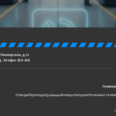
. Пионерская, д.1г
д. 34 офис 413−416
Главная
Отводы
Переходы
Фланцы
Заглушки
Угольники точён
Тройники
В