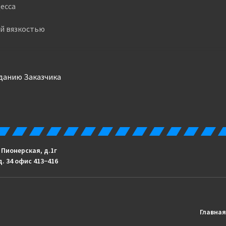
есса
ой вязкостью
аданию Заказчика
. Пионерская, д.1г
д. 34 офис 413−416
Главная