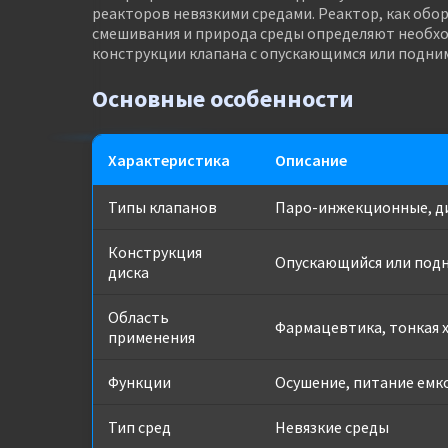
реакторов невязкими средами. Реактор, как обо
смешивания и природа среды определяют необх
конструкции клапана с опускающимся или подни
Основные особенности
Характеристика
Описание
Типы клапанов
Паро-инжекционные, д
Конструкция
Опускающийся или под
диска
Область
Фармацевтика, тонкая 
применения
Функции
Осушение, питание емк
Тип сред
Невязкие среды