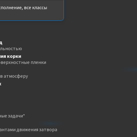
полнение, все классы
д
ельностью
ия корки
оверхностные пленки
 в атмосферу
х
ные задачи*
иантами движения затвора