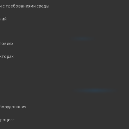
и с требованиями среды
ний
ловиях
кторах
оборудования
процесс