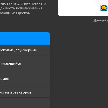
рудование для внутреннего
одимость использования
мающимся диском.
Донный в
исковые, плунжерные
нимающийся
химия
остей и реакторов