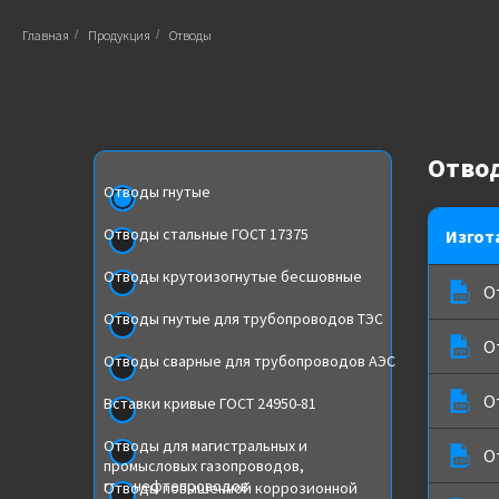
Главная
/
Продукция
/
Отводы
Отво
Отводы гнутые
Отводы стальные ГОСТ 17375
Изгот
Отводы крутоизогнутые бесшовные
О
Отводы гнутые для трубопроводов ТЭС
О
Отводы сварные для трубопроводов АЭС
О
Вставки кривые ГОСТ 24950-81
Отводы для магистральных и
О
промысловых газопроводов,
газонефтепроводов
Отводы повышенной коррозионной