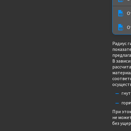
О
О
Радиус г
показате
предлага
В зависи
рассчита
материа
соответ
осуществ
гнут
горя
При этом
не может
без ущер