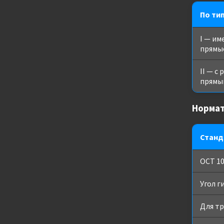
По ти
I — и
прямы
II — с
прямы
Нормат
Станд
ОСТ 10
Угол г
Для т